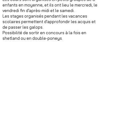
enfants en moyenne, et ils ont lieu le mercredi, le
vendredi fin d’après-midi et le samedi.
Les stages organisés pendant les vacances
scolaires permettent d’approfondir les acquis et
de passer les galops.
Possibilité de sortir en concours à la fois en
shetland ou en double-poneys.
COURS
Baby
Poney
du 08/09 au 21/12/25
208€
338€
du 05/01 au 19/04/26
208€
338€
du 05/05 au 04/07/26
144€
234€
Carte 10h
180€
270€
Carte 3h
55€
85€
1h essai
20€
30€
1h cours collectif
16€
26€
1h cours particulier
30€
35€
Licence
25€
25€