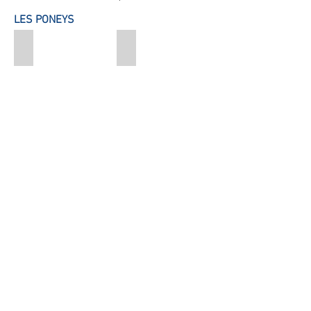
LES PONEYS
Belle
Bilboa
Clochette
Dali