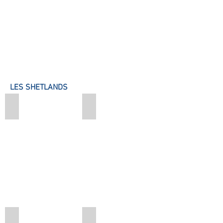
STAGE
Stage matin (1h de cours)
35€
Stage après-midi (2h de cours)
50€
Stage journée (3h de cours)
70€
Stage semaine (15h de cours)
300€
LES SHETLANDS
Gru
Hirondelle
Igloo
Ilia